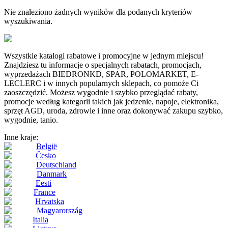
Nie znaleziono żadnych wyników dla podanych kryteriów
wyszukiwania.
Wszystkie katalogi rabatowe i promocyjne w jednym miejscu!
Znajdziesz tu informacje o specjalnych rabatach, promocjach,
wyprzedażach BIEDRONKD, SPAR, POLOMARKET, E-
LECLERC i w innych popularnych sklepach, co pomoże Ci
zaoszczędzić. Możesz wygodnie i szybko przeglądać rabaty,
promocje według kategorii takich jak jedzenie, napoje, elektronika,
sprzęt AGD, uroda, zdrowie i inne oraz dokonywać zakupu szybko,
wygodnie, tanio.
Inne kraje:
België
Česko
Deutschland
Danmark
Eesti
France
Hrvatska
Magyarország
Italia