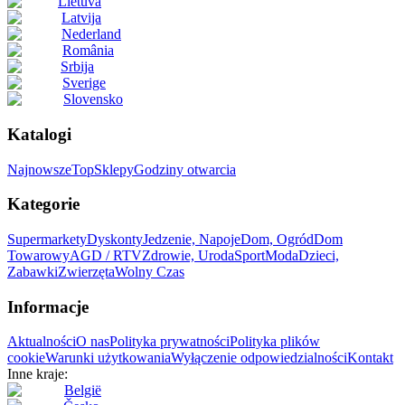
Lietuva
Latvija
Nederland
România
Srbija
Sverige
Slovensko
Katalogi
Najnowsze
Top
Sklepy
Godziny otwarcia
Kategorie
Supermarkety
Dyskonty
Jedzenie, Napoje
Dom, Ogród
Dom
Towarowy
AGD / RTV
Zdrowie, Uroda
Sport
Moda
Dzieci,
Zabawki
Zwierzęta
Wolny Czas
Informacje
Aktualności
O nas
Polityka prywatności
Polityka plików
cookie
Warunki użytkowania
Wyłączenie odpowiedzialności
Kontakt
Inne kraje:
België