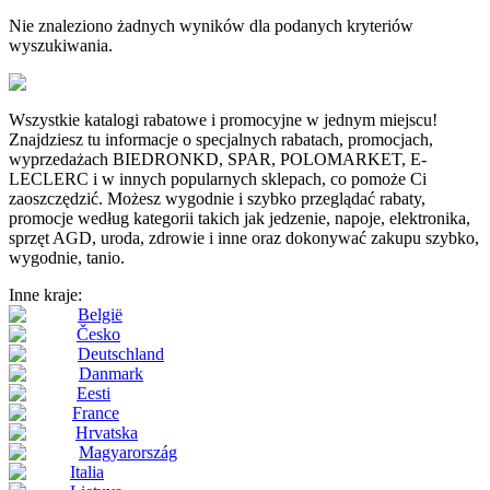
Nie znaleziono żadnych wyników dla podanych kryteriów
wyszukiwania.
Wszystkie katalogi rabatowe i promocyjne w jednym miejscu!
Znajdziesz tu informacje o specjalnych rabatach, promocjach,
wyprzedażach BIEDRONKD, SPAR, POLOMARKET, E-
LECLERC i w innych popularnych sklepach, co pomoże Ci
zaoszczędzić. Możesz wygodnie i szybko przeglądać rabaty,
promocje według kategorii takich jak jedzenie, napoje, elektronika,
sprzęt AGD, uroda, zdrowie i inne oraz dokonywać zakupu szybko,
wygodnie, tanio.
Inne kraje:
België
Česko
Deutschland
Danmark
Eesti
France
Hrvatska
Magyarország
Italia