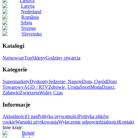
Lietuva
Latvija
Nederland
România
Srbija
Sverige
Slovensko
Katalogi
Najnowsze
Top
Sklepy
Godziny otwarcia
Kategorie
Supermarkety
Dyskonty
Jedzenie, Napoje
Dom, Ogród
Dom
Towarowy
AGD / RTV
Zdrowie, Uroda
Sport
Moda
Dzieci,
Zabawki
Zwierzęta
Wolny Czas
Informacje
Aktualności
O nas
Polityka prywatności
Polityka plików
cookie
Warunki użytkowania
Wyłączenie odpowiedzialności
Kontakt
Inne kraje:
België