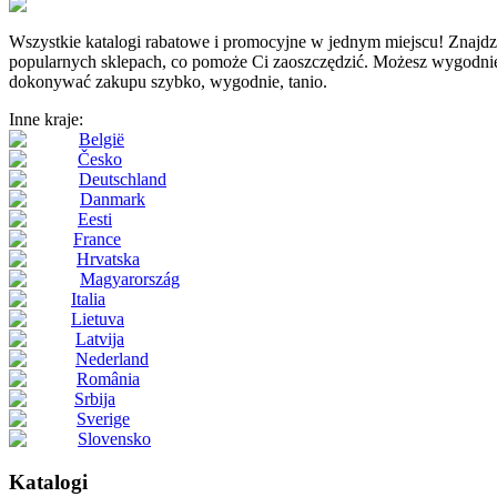
Wszystkie katalogi rabatowe i promocyjne w jednym miejscu! Z
popularnych sklepach, co pomoże Ci zaoszczędzić. Możesz wygodnie i 
dokonywać zakupu szybko, wygodnie, tanio.
Inne kraje:
België
Česko
Deutschland
Danmark
Eesti
France
Hrvatska
Magyarország
Italia
Lietuva
Latvija
Nederland
România
Srbija
Sverige
Slovensko
Katalogi