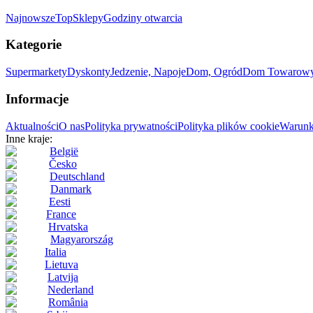
Najnowsze
Top
Sklepy
Godziny otwarcia
Kategorie
Supermarkety
Dyskonty
Jedzenie, Napoje
Dom, Ogród
Dom Towarow
Informacje
Aktualności
O nas
Polityka prywatności
Polityka plików cookie
Warunk
Inne kraje:
België
Česko
Deutschland
Danmark
Eesti
France
Hrvatska
Magyarország
Italia
Lietuva
Latvija
Nederland
România