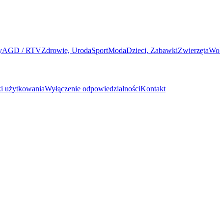
y
AGD / RTV
Zdrowie, Uroda
Sport
Moda
Dzieci, Zabawki
Zwierzęta
Wo
i użytkowania
Wyłączenie odpowiedzialności
Kontakt