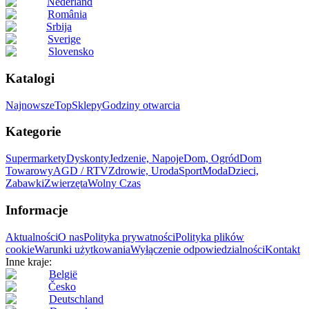
Nederland
România
Srbija
Sverige
Slovensko
Katalogi
Najnowsze
Top
Sklepy
Godziny otwarcia
Kategorie
Supermarkety
Dyskonty
Jedzenie, Napoje
Dom, Ogród
Dom
Towarowy
AGD / RTV
Zdrowie, Uroda
Sport
Moda
Dzieci,
Zabawki
Zwierzęta
Wolny Czas
Informacje
Aktualności
O nas
Polityka prywatności
Polityka plików
cookie
Warunki użytkowania
Wyłączenie odpowiedzialności
Kontakt
Inne kraje:
België
Česko
Deutschland