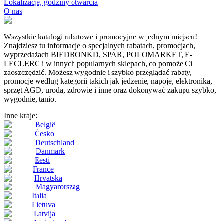
Lokalizacje, godziny otwarcia
O nas
Wszystkie katalogi rabatowe i promocyjne w jednym miejscu!
Znajdziesz tu informacje o specjalnych rabatach, promocjach,
wyprzedażach BIEDRONKD, SPAR, POLOMARKET, E-
LECLERC i w innych popularnych sklepach, co pomoże Ci
zaoszczędzić. Możesz wygodnie i szybko przeglądać rabaty,
promocje według kategorii takich jak jedzenie, napoje, elektronika,
sprzęt AGD, uroda, zdrowie i inne oraz dokonywać zakupu szybko,
wygodnie, tanio.
Inne kraje:
België
Česko
Deutschland
Danmark
Eesti
France
Hrvatska
Magyarország
Italia
Lietuva
Latvija