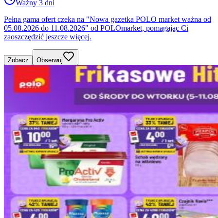
Ważny 3 dni
Pełna gama ofert czeka na "Nowa gazetka POLO market ważna od
05.08.2026 do 11.08.2026" od POLOmarket, pomagając Ci
zaoszczędzić jeszcze więcej.
Zobacz
Obserwuj