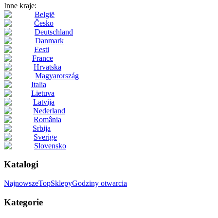
Inne kraje:
België
Česko
Deutschland
Danmark
Eesti
France
Hrvatska
Magyarország
Italia
Lietuva
Latvija
Nederland
România
Srbija
Sverige
Slovensko
Katalogi
Najnowsze
Top
Sklepy
Godziny otwarcia
Kategorie