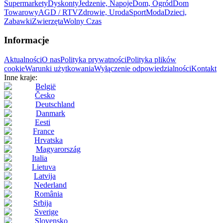
Supermarkety
Dyskonty
Jedzenie, Napoje
Dom, Ogród
Dom
Towarowy
AGD / RTV
Zdrowie, Uroda
Sport
Moda
Dzieci,
Zabawki
Zwierzęta
Wolny Czas
Informacje
Aktualności
O nas
Polityka prywatności
Polityka plików
cookie
Warunki użytkowania
Wyłączenie odpowiedzialności
Kontakt
Inne kraje:
België
Česko
Deutschland
Danmark
Eesti
France
Hrvatska
Magyarország
Italia
Lietuva
Latvija
Nederland
România
Srbija
Sverige
Slovensko