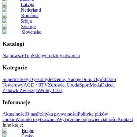
Latvija
Nederland
România
Srbija
Sverige
Slovensko
Katalogi
Najnowsze
Top
Sklepy
Godziny otwarcia
Kategorie
Supermarkety
Dyskonty
Jedzenie, Napoje
Dom, Ogród
Dom
Towarowy
AGD / RTV
Zdrowie, Uroda
Sport
Moda
Dzieci,
Zabawki
Zwierzęta
Wolny Czas
Informacje
Aktualności
O nas
Polityka prywatności
Polityka plików
cookie
Warunki użytkowania
Wyłączenie odpowiedzialności
Kontakt
Inne kraje:
België
Česko