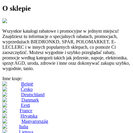
O sklepie
Wszystkie katalogi rabatowe i promocyjne w jednym miejscu!
Znajdziesz tu informacje o specjalnych rabatach, promocjach,
wyprzedażach BIEDRONKD, SPAR, POLOMARKET, E-
LECLERC i w innych popularnych sklepach, co pomoże Ci
zaoszczędzić. Możesz wygodnie i szybko przeglądać rabaty,
promocje według kategorii takich jak jedzenie, napoje, elektronika,
sprzęt AGD, uroda, zdrowie i inne oraz dokonywać zakupu szybko,
wygodnie, tanio.
Inne kraje:
België
Česko
Deutschland
Danmark
Eesti
France
Hrvatska
Magyarország
Italia
Lietuva