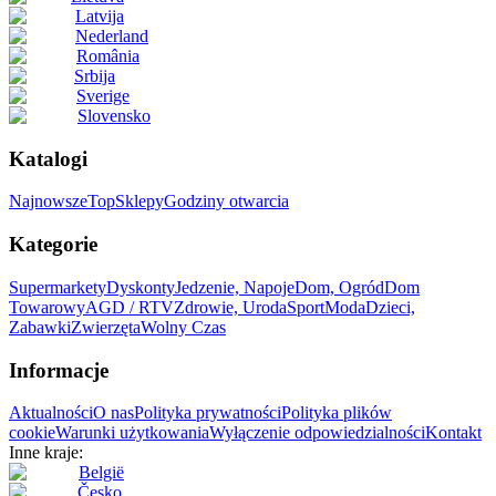
Latvija
Nederland
România
Srbija
Sverige
Slovensko
Katalogi
Najnowsze
Top
Sklepy
Godziny otwarcia
Kategorie
Supermarkety
Dyskonty
Jedzenie, Napoje
Dom, Ogród
Dom
Towarowy
AGD / RTV
Zdrowie, Uroda
Sport
Moda
Dzieci,
Zabawki
Zwierzęta
Wolny Czas
Informacje
Aktualności
O nas
Polityka prywatności
Polityka plików
cookie
Warunki użytkowania
Wyłączenie odpowiedzialności
Kontakt
Inne kraje:
België
Česko