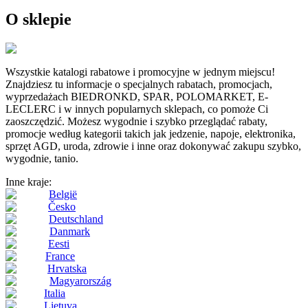
O sklepie
Wszystkie katalogi rabatowe i promocyjne w jednym miejscu!
Znajdziesz tu informacje o specjalnych rabatach, promocjach,
wyprzedażach BIEDRONKD, SPAR, POLOMARKET, E-
LECLERC i w innych popularnych sklepach, co pomoże Ci
zaoszczędzić. Możesz wygodnie i szybko przeglądać rabaty,
promocje według kategorii takich jak jedzenie, napoje, elektronika,
sprzęt AGD, uroda, zdrowie i inne oraz dokonywać zakupu szybko,
wygodnie, tanio.
Inne kraje:
België
Česko
Deutschland
Danmark
Eesti
France
Hrvatska
Magyarország
Italia
Lietuva