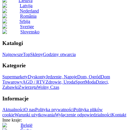
Lietuva
Latvija
Nederland
România
Srbija
Sverige
Slovensko
Katalogi
Najnowsze
Top
Sklepy
Godziny otwarcia
Kategorie
Supermarkety
Dyskonty
Jedzenie, Napoje
Dom, Ogród
Dom
Towarowy
AGD / RTV
Zdrowie, Uroda
Sport
Moda
Dzieci,
Zabawki
Zwierzęta
Wolny Czas
Informacje
Aktualności
O nas
Polityka prywatności
Polityka plików
cookie
Warunki użytkowania
Wyłączenie odpowiedzialności
Kontakt
Inne kraje:
België