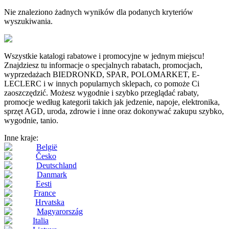
Nie znaleziono żadnych wyników dla podanych kryteriów
wyszukiwania.
Wszystkie katalogi rabatowe i promocyjne w jednym miejscu!
Znajdziesz tu informacje o specjalnych rabatach, promocjach,
wyprzedażach BIEDRONKD, SPAR, POLOMARKET, E-
LECLERC i w innych popularnych sklepach, co pomoże Ci
zaoszczędzić. Możesz wygodnie i szybko przeglądać rabaty,
promocje według kategorii takich jak jedzenie, napoje, elektronika,
sprzęt AGD, uroda, zdrowie i inne oraz dokonywać zakupu szybko,
wygodnie, tanio.
Inne kraje:
België
Česko
Deutschland
Danmark
Eesti
France
Hrvatska
Magyarország
Italia